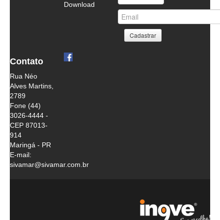
Download
Contato
Rua Néo
Alves Martins,
2789
Fone (44)
3026-4444 -
CEP 87013-
914
Maringá - PR
E-mail:
sivamar@sivamar.com.br