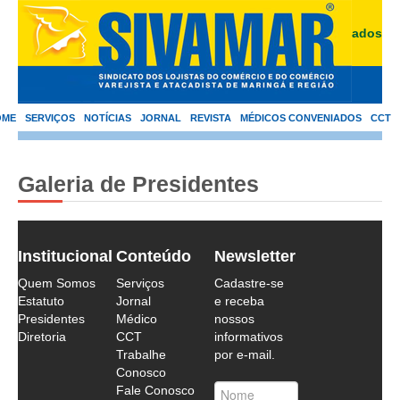
Área de Associados
OME
SERVIÇOS
NOTÍCIAS
JORNAL
REVISTA
MÉDICOS CONVENIADOS
CCT
Galeria de Presidentes
Institucional
Conteúdo
Newsletter
Quem Somos
Serviços
Cadastre-se
Estatuto
Jornal
e receba
Presidentes
Médico
nossos
Diretoria
CCT
informativos
Trabalhe
por e-mail.
Conosco
Fale Conosco